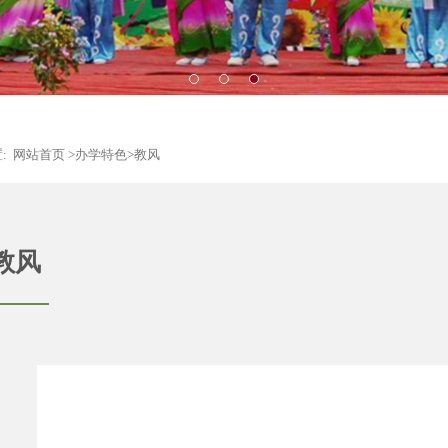
1
2
3
:
网站首页
>办学特色>教风
教风