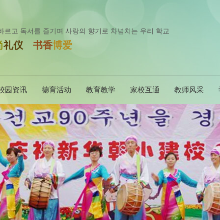
바르고 독서를 즐기며 사랑의 향기로 차넘치는 우리 학교
尚
礼仪
书香
博爱
校园资讯
德育活动
教育教学
家校互通
教师风采